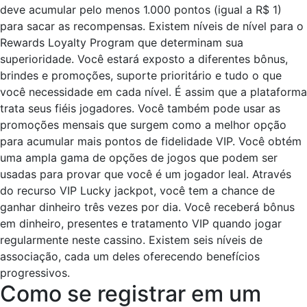
deve acumular pelo menos 1.000 pontos (igual a R$ 1)
para sacar as recompensas. Existem níveis de nível para o
Rewards Loyalty Program que determinam sua
superioridade. Você estará exposto a diferentes bônus,
brindes e promoções, suporte prioritário e tudo o que
você necessidade em cada nível. É assim que a plataforma
trata seus fiéis jogadores. Você também pode usar as
promoções mensais que surgem como a melhor opção
para acumular mais pontos de fidelidade VIP. Você obtém
uma ampla gama de opções de jogos que podem ser
usadas para provar que você é um jogador leal. Através
do recurso VIP Lucky jackpot, você tem a chance de
ganhar dinheiro três vezes por dia. Você receberá bônus
em dinheiro, presentes e tratamento VIP quando jogar
regularmente neste cassino. Existem seis níveis de
associação, cada um deles oferecendo benefícios
progressivos.
Como se registrar em um