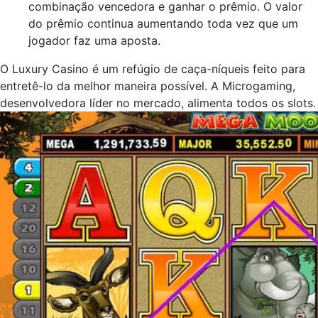
combinação vencedora e ganhar o prêmio. O valor
do prêmio continua aumentando toda vez que um
jogador faz uma aposta.
O Luxury Casino é um refúgio de caça-níqueis feito para
entretê-lo da melhor maneira possível. A Microgaming,
desenvolvedora líder no mercado, alimenta todos os slots.