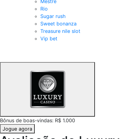
Mestre
Rio
Sugar rush
Sweet bonanza
Treasure nile slot
Vip bet
Ir
para
o
conteúdo
Bônus de boas-vindas:
R$ 1.000
Jogue agora