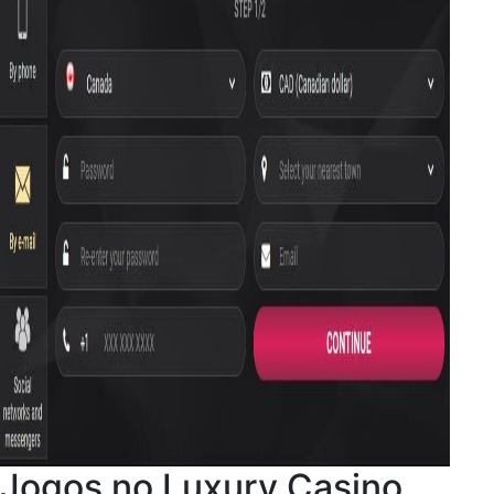
Jogos no Luxury Casino