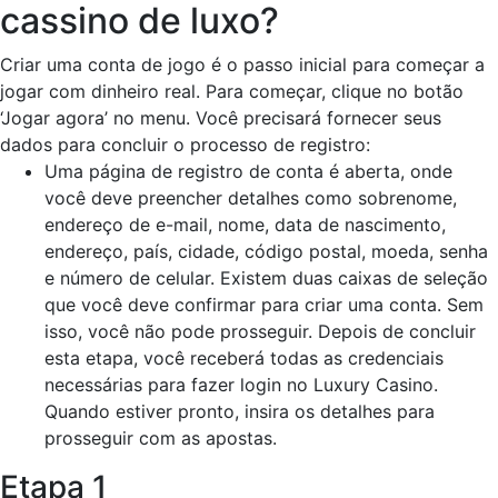
cassino de luxo?
Criar uma conta de jogo é o passo inicial para começar a
jogar com dinheiro real. Para começar, clique no botão
‘Jogar agora’ no menu. Você precisará fornecer seus
dados para concluir o processo de registro:
Uma página de registro de conta é aberta, onde
você deve preencher detalhes como sobrenome,
endereço de e-mail, nome, data de nascimento,
endereço, país, cidade, código postal, moeda, senha
e número de celular. Existem duas caixas de seleção
que você deve confirmar para criar uma conta. Sem
isso, você não pode prosseguir. Depois de concluir
esta etapa, você receberá todas as credenciais
necessárias para fazer login no Luxury Casino.
Quando estiver pronto, insira os detalhes para
prosseguir com as apostas.
Etapa 1