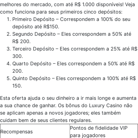
melhores do mercado, com até R$ 1.000 disponíveis! Veja
como funciona para seus primeiros cinco depósitos:
Primeiro Depósito – Correspondem a 100% do seu
depósito até R$150.
Segundo Depósito – Eles correspondem a 50% até
R$ 200.
Terceiro Depósito – Eles correspondem a 25% até R$
300.
Quarto Depósito – Eles correspondem a 50% até R$
200.
Quinto Depósito – Eles correspondem a 100% até R$
150.
Esta oferta ajuda o seu dinheiro a ir mais longe e aumenta
a sua chance de ganhar. Os bônus do Luxury Casino não
se aplicam apenas a novos jogadores; eles também
cuidam bem de seus clientes regulares.
Pontos de fidelidade VIP
Recompensas
para jogadores