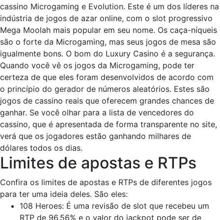
cassino Microgaming e Evolution. Este é um dos líderes na
indústria de jogos de azar online, com o slot progressivo
Mega Moolah mais popular em seu nome. Os caça-níqueis
são o forte da Microgaming, mas seus jogos de mesa são
igualmente bons. O bom do Luxury Casino é a segurança.
Quando você vê os jogos da Microgaming, pode ter
certeza de que eles foram desenvolvidos de acordo com
o princípio do gerador de números aleatórios. Estes são
jogos de cassino reais que oferecem grandes chances de
ganhar. Se você olhar para a lista de vencedores do
cassino, que é apresentada de forma transparente no site,
verá que os jogadores estão ganhando milhares de
dólares todos os dias.
Limites de apostas e RTPs
Confira os limites de apostas e RTPs de diferentes jogos
para ter uma ideia deles. São eles:
108 Heroes: É uma revisão de slot que recebeu um
RTP de 96,56% e o valor do jackpot pode ser de