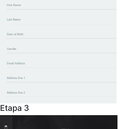
Etapa 3