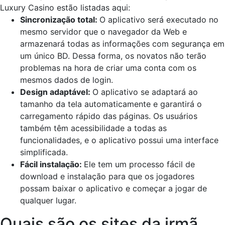
Luxury Casino estão listadas aqui:
Sincronização total:
O aplicativo será executado no
mesmo servidor que o navegador da Web e
armazenará todas as informações com segurança em
um único BD. Dessa forma, os novatos não terão
problemas na hora de criar uma conta com os
mesmos dados de login.
Design adaptável:
O aplicativo se adaptará ao
tamanho da tela automaticamente e garantirá o
carregamento rápido das páginas. Os usuários
também têm acessibilidade a todas as
funcionalidades, e o aplicativo possui uma interface
simplificada.
Fácil instalação:
Ele tem um processo fácil de
download e instalação para que os jogadores
possam baixar o aplicativo e começar a jogar de
qualquer lugar.
Quais são os sites da irmã