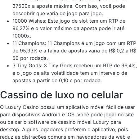
37500x a aposta máxima. Com isso, você pode
descobrir que varia de jogo para jogo.
10000 Wishes: Este jogo de slot tem um RTP de
96,27% e o valor máximo da aposta pode ir até
10000x.
11 Champions: 11 Champions é um jogo com um RTP
de 95,93% e a faixa de apostas varia de R$ 0,2 a R$
50 por rodada.
3 Tiny Gods: 3 Tiny Gods recebeu um RTP de 96,4%,
e o jogo de alta volatilidade tem um intervalo de
apostas a partir de 0,10 c por rodada.
Cassino de luxo no celular
O Luxury Casino possui um aplicativo móvel fácil de usar
para dispositivos Android e iOS. Você pode jogar no site
ou baixar o software de cassino móvel Luxury para
desktop. Alguns jogadores preferem o aplicativo, pois
reduz as distrações comuns em navegadores da web e