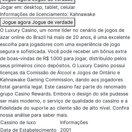
Jogar em:
desktop, tablet, celular
Informações de licenciamento:
Kahnawake
Jogue agora
Jogue de verdade
O Luxury Casino, um nome líder no cenário de jogos de
azar online do Brazil há mais de 20 anos, é uma excelente
escolha para jogadores com uma experiência de jogo
segura e sofisticada. Você pode receber um bônus extra
de boas-vindas de R$ 1.000 para jogar, distribuído pelos
seus primeiros cinco depósitos. O Luxury Casino possui
licenças da Comissão de Álcool e Jogos de Ontário e
Kahnawake Gaming Commission, dando aos jogadores
total garantia legal. Este cassino faz parte do renomado
grupo Casino Rewards. Embora o design do site pudesse
ser mais moderno, o serviço de qualidade do cassino e a
fidelidade do suporte ao cliente são de alto nível. Confira
nossa análise para saber mais.
Cassino de luxo
Informações
Data de Estabelecimento
2001