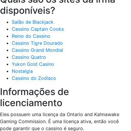
disponíveis?
Salão de Blackjack
Cassino Captain Cooks
Reino do Cassino
Cassino Tigre Dourado
Cassino Grand Mondial
Cassino Quatro
Yukon Gold Casino
Nostalgia
Cassino do Zodíaco
Informações de
licenciamento
Eles possuem uma licença da Ontario and Kahnawake
Gaming Commission. É uma licença ativa, então você
pode garantir que o cassino é seguro.