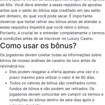
de 60x. Você deve atender a esses requisitos de apostas
antes que o saldo do bônus seja creditado em seu saldo
em dinheiro, do qual você pode sacar. É importante
observar que tentar retirar seu bônus antes de atender a
esses requisitos impedirá que você retire o bônus.
Portanto, é crucial ler e entender completamente o termos
e condições antes de se inscrever no Luxury Casino.
Como usar os bônus?
Os jogadores devem coletar todas as informações sobre
bônus de nossas análises de cassino de luxo antes de
reivindicá-los:
Eles podem resgatar a oferta apenas uma vez e o
prazo máximo para utilizar o valor é de 60 dias.
Todos os valores de bônus são creditados como
fundos de bônus e não podem ser retirados. Os
jogadores devem concordar em cumprir os termos e
condições do bônus dentro de sete dias após o