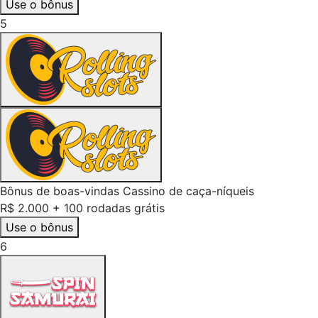
Use o bônus
5
Bônus de boas-vindas
Cassino de caça-níqueis
R$ 2.000 + 100 rodadas grátis
Use o bônus
6