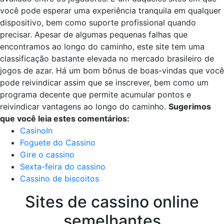
você pode esperar uma experiência tranquila em qualquer
dispositivo, bem como suporte profissional quando
precisar. Apesar de algumas pequenas falhas que
encontramos ao longo do caminho, este site tem uma
classificação bastante elevada no mercado brasileiro de
jogos de azar. Há um bom bônus de boas-vindas que você
pode reivindicar assim que se inscrever, bem como um
programa decente que permite acumular pontos e
reivindicar vantagens ao longo do caminho.
Sugerimos
que você leia estes comentários:
CasinoIn
Foguete do Cassino
Gire o cassino
Sexta-feira do cassino
Cassino de biscoitos
Sites de cassino online
semelhantes