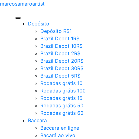
marcosamaroartist
Depósito
Depósito R$1
Brazil Depot 1R$
Brazil Depot 10R$
Brazil Depot 2R$
Brazil Depot 20R$
Brazil Depot 30R$
Brazil Depot 5R$
Rodadas grátis 10
Rodadas grátis 100
Rodadas grátis 15
Rodadas grátis 50
Rodadas grátis 60
Baccara
Baccara en ligne
Bacará ao vivo