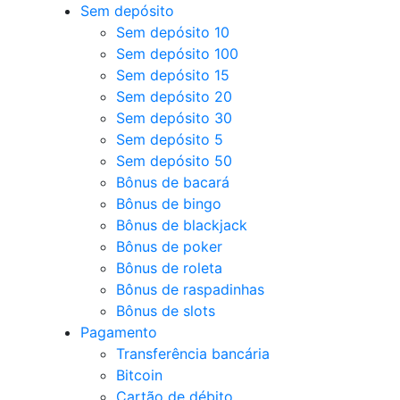
Sem depósito
Sem depósito 10
Sem depósito 100
Sem depósito 15
Sem depósito 20
Sem depósito 30
Sem depósito 5
Sem depósito 50
Bônus de bacará
Bônus de bingo
Bônus de blackjack
Bônus de poker
Bônus de roleta
Bônus de raspadinhas
Bônus de slots
Pagamento
Transferência bancária
Bitcoin
Cartão de débito