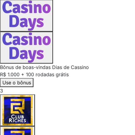
Bônus de boas-vindas
Dias de Cassino
R$ 1.000 + 100 rodadas grátis
Use o bônus
3