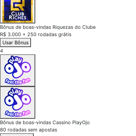
Bônus de boas-vindas
Riquezas do Clube
R$ 3.000 + 250 rodadas grátis
Usar Bônus
4
Bônus de boas-vindas
Cassino PlayOjo
80 rodadas sem apostas