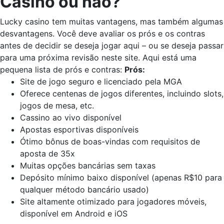
Casino
ou não?
Lucky casino tem muitas vantagens, mas também algumas
desvantagens. Você deve avaliar os prós e os contras
antes de decidir se deseja jogar aqui – ou se deseja passar
para uma próxima revisão neste site. Aqui está uma
pequena lista de prós e contras:
Prós:
Site de jogo seguro e licenciado pela MGA
Oferece centenas de jogos diferentes, incluindo slots,
jogos de mesa, etc.
Cassino ao vivo disponível
Apostas esportivas disponíveis
Ótimo bônus de boas-vindas com requisitos de
aposta de 35x
Muitas opções bancárias sem taxas
Depósito mínimo baixo disponível (apenas R$10 para
qualquer método bancário usado)
Site altamente otimizado para jogadores móveis,
disponível em Android e iOS