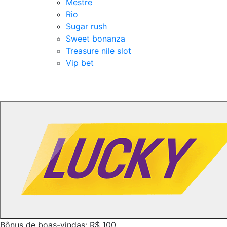
Mestre
Rio
Sugar rush
Sweet bonanza
Treasure nile slot
Vip bet
Ir
para
o
conteúdo
Bônus de boas-vindas:
R$ 100