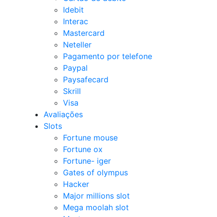
Idebit
Interac
Mastercard
Neteller
Pagamento por telefone
Paypal
Paysafecard
Skrill
Visa
Avaliações
Slots
Fortune mouse
Fortune ox
Fortune- iger
Gates of olympus
Hacker
Major millions slot
Mega moolah slot