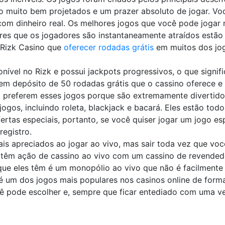
são muito bem projetados e um prazer absoluto de jogar. Vo
om dinheiro real. Os melhores jogos que você pode jogar n
res que os jogadores são instantaneamente atraídos estão 
 Rizk Casino que
oferecer rodadas grátis
em muitos dos jo
sponível no Rizk e possui jackpots progressivos, o que sig
em depósito de 50 rodadas grátis que o cassino oferece e
preferem esses jogos porque são extremamente divertidos
gos, incluindo roleta, blackjack e bacará. Eles estão todo
tas especiais, portanto, se você quiser jogar um jogo esp
egistro.
ais apreciados ao jogar ao vivo, mas sair toda vez que vo
e têm ação de cassino ao vivo com um cassino de revendedo
que eles têm é um monopólio ao vivo que não é facilmente
é um dos jogos mais populares nos casinos online de forma
 pode escolher e, sempre que ficar entediado com uma ver