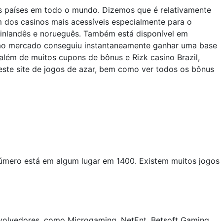
os países em todo o mundo. Dizemos que é relativamente
dos casinos mais acessíveis especialmente para o
 finlandês e norueguês. Também está disponível em
u ao mercado conseguiu instantaneamente ganhar uma base
além de muitos cupons de bônus e Rizk casino Brazil,
deste site de jogos de azar, bem como ver todos os bônus
úmero está em algum lugar em 1400. Existem muitos jogos
envolvedores, como Microgaming, NetEnt, Betsoft Gaming,