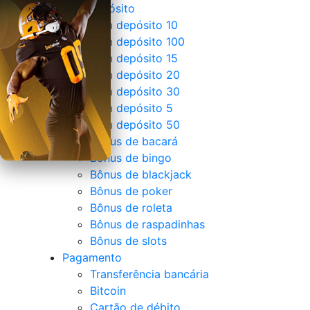
Sem depósito
Sem depósito 10
Sem depósito 100
Sem depósito 15
Sem depósito 20
Sem depósito 30
Sem depósito 5
Sem depósito 50
Bônus de bacará
Bônus de bingo
Bônus de blackjack
Bônus de poker
Bônus de roleta
Bônus de raspadinhas
Bônus de slots
Pagamento
Transferência bancária
Bitcoin
Cartão de débito