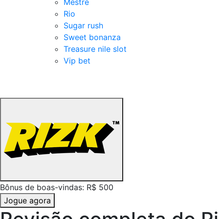
Mestre
Rio
Sugar rush
Sweet bonanza
Treasure nile slot
Vip bet
Ir
para
o
conteúdo
Bônus de boas-vindas:
R$ 500
Jogue agora